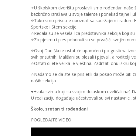
⭐U školskom dvorištu proslavili smo rođendan naše ško
bezbrižno izražavaju svoje talente i ponekad tajne ljub
⭐Tako smo prisutne upoznali sa sadržajem i radom His
Sportske i Stem sekcije.
⭐Redala su se vesela lica predstavnika sekcija koji su
⭐Za pjesmu i ples pobrinuli su se prvačići svojim nu
⭐Ovaj Dan škole ostat će upamćen i po gostima iznen
svih prisutnih. Mališani su plesali i pjevali, a roditelji
⭐Ostati dijete velika je vještina. Zadržati onu iskru ko
⭐Nadamo se da ste se prisjetili da posao može biti za
naših sekcija.
♥️Hvala svima koji su svojim dolaskom uveličali naš D
U realizaciju događaja učestvovali su svi nastavnici, 
Školo, sretan ti rođendan!
POGLEDAJTE VIDEO