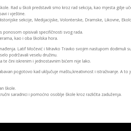
le. Rad u školi predstavili smo kroz rad sekcija, kao mjesta gdje uče
avi i vještine.
torijske sekcije, Medijacijske, Volonterske, Dramske, Likovne, Ekol
 s ponosom opisivali specifičnosti svog rada.
merama, kao i oba školska hora.
ađenja. Latif Močević i Mravko Travko svojim nastupom dodirnuli su
 veselo podržavali veselu družinu.
ja te čini iskrenim i jednostavnim bićem nije lako.
bavan pogotovo kad uključuje maštu,kreativnost i istraživanje. A to j
an škole.
stručni saradnici i pomoćno osoblje škole kroz različita zaduženja.