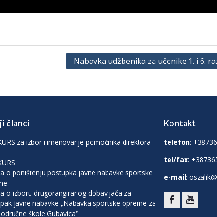
Nabavka udžbenika za učenike 1. i 6. r
i članci
Kontakt
RS za izbor i imenovanje pomoćnika direktora
telefon
: +3873
tel/fax
: +38736
KURS
a o poništenju postupka javne nabavke sportske
e-mail
: oszalik@
me
a o izboru drugorangiranog dobavljača za
pak javne nabavke „Nabavka sportske opreme za
područne škole Gubavica“
facebook
youtube