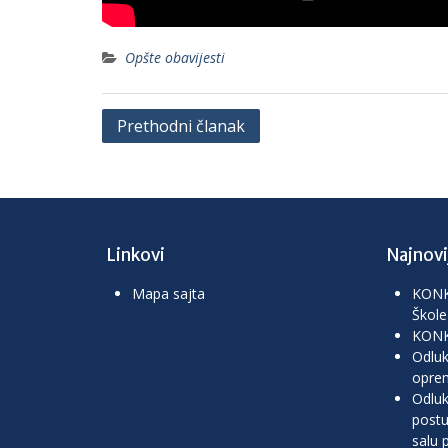
Opšte obavijesti
Navigacija
Prethodni članak
članaka
Linkovi
Najnovij
Mapa sajta
KONKU
Škole
KON
Odluk
opre
Odluk
postu
salu 