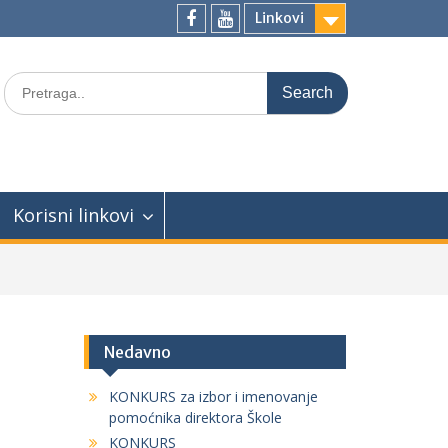
Linkovi
facebook
youtube
Search
for:
Korisni linkovi
Nedavno
KONKURS za izbor i imenovanje
pomoćnika direktora Škole
KONKURS