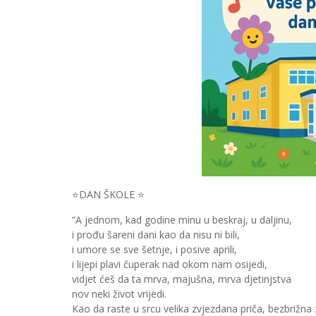
⭐DAN ŠKOLE ⭐
“A jednom, kad godine minu u beskraj, u daljinu,
i prođu šareni dani kao da nisu ni bili,
i umore se sve šetnje, i posive aprili,
i lijepi plavi čuperak nad okom nam osijedi,
vidjet ćeš da ta mrva, majušna, mrva djetinjstva
nov neki život vrijedi.
Kao da raste u srcu velika zvjezdana priča, bezbrižna