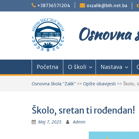
Skip
+38736571204
oszalik@bih.net.ba
to
content
Osnovna š
Početna
O školi
Nastava
Osnovna škola "Zalik"
>>
Opšte obavijesti
>>
Školo, 
Školo, sretan ti rođendan!
Maj 7, 2025
Admin