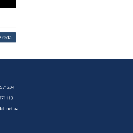
azreda
6571204
571113
bih.net.ba