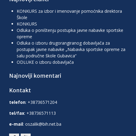
KONKURS za izbor i imenovanje pomoćnika direktora
Škole
KONKURS
Odluka o poništenju postupka javne nabavke sportske
opreme
Odluka o izboru drugorangiranog dobavljača za
postupak javne nabavke „Nabavka sportske opreme za
salu područne škole Gubavica“
ODLUKE o izboru dobavljača
Najnoviji komentari
Kontakt
telefon
: +38736571204
tel/fax
: +38736571113
e-mail
: oszalik@bih.net.ba