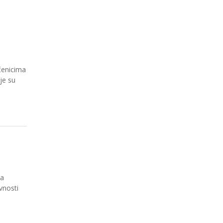
čenicima
je su
na
vnosti