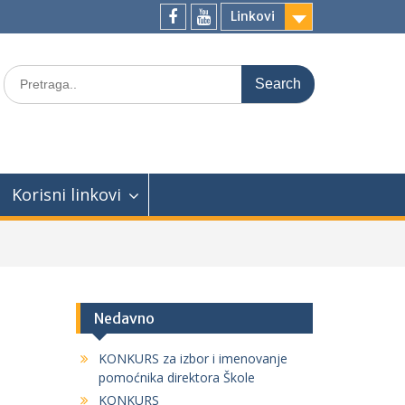
Linkovi
facebook
youtube
Search
for:
Korisni linkovi
Nedavno
KONKURS za izbor i imenovanje
pomoćnika direktora Škole
KONKURS