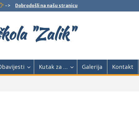
->
Dobrodošli na našu stranicu
kola "Zalik"
Obavijesti
Kutak za …
Galerija
Kontakt