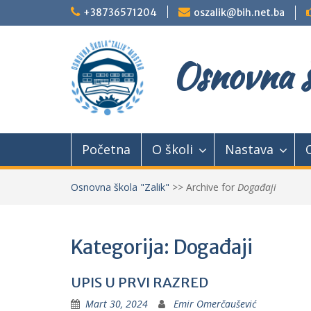
Skip
+38736571204
oszalik@bih.net.ba
to
content
Osnovna š
Početna
O školi
Nastava
Osnovna škola "Zalik"
>>
Archive for
Događaji
Kategorija: Događaji
UPIS U PRVI RAZRED
Mart 30, 2024
Emir Omerčaušević