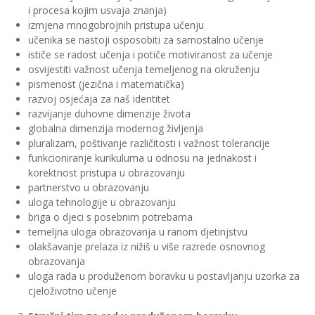
i procesa kojim usvaja znanja)
izmjena mnogobrojnih pristupa učenju
učenika se nastoji osposobiti za samostalno učenje
ističe se radost učenja i potiče motiviranost za učenje
osvijestiti važnost učenja temeljenog na okruženju
pismenost (jezična i matematička)
razvoj osjećaja za naš identitet
razvijanje duhovne dimenzije života
globalna dimenzija modernog življenja
pluralizam, poštivanje različitosti i važnost tolerancije
funkcioniranje kurikuluma u odnosu na jednakost i
korektnost pristupa u obrazovanju
partnerstvo u obrazovanju
uloga tehnologije u obrazovanju
briga o djeci s posebnim potrebama
temeljna uloga obrazovanja u ranom djetinjstvu
olakšavanje prelaza iz nižiš u više razrede osnovnog
obrazovanja
uloga rada u produženom boravku u postavljanju uzorka za
cjeloživotno učenje