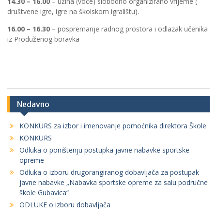
14.30 – 16.00
– užina (voće) slobodno organizirano vrijeme (
društvene igre, igre na školskom igralištu).
16.00 – 16.30
– pospremanje radnog prostora i odlazak učenika
iz Produženog boravka
Nedavno
KONKURS za izbor i imenovanje pomoćnika direktora Škole
KONKURS
Odluka o poništenju postupka javne nabavke sportske
opreme
Odluka o izboru drugorangiranog dobavljača za postupak
javne nabavke „Nabavka sportske opreme za salu područne
škole Gubavica“
ODLUKE o izboru dobavljača