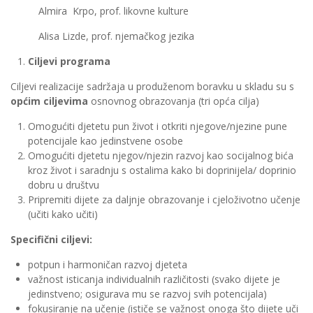
Almira Krpo, prof. likovne kulture
Alisa Lizde, prof. njemačkog jezika
Ciljevi programa
Ciljevi realizacije sadržaja u produženom boravku u skladu su s
općim ciljevima
osnovnog obrazovanja (tri opća cilja)
Omogućiti djetetu pun život i otkriti njegove/njezine pune
potencijale kao jedinstvene osobe
Omogućiti djetetu njegov/njezin razvoj kao socijalnog bića
kroz život i saradnju s ostalima kako bi doprinijela/ doprinio
dobru u društvu
Pripremiti dijete za daljnje obrazovanje i cjeloživotno učenje
(učiti kako učiti)
Specifični ciljevi:
potpun i harmoničan razvoj djeteta
važnost isticanja individualnih različitosti (svako dijete je
jedinstveno; osigurava mu se razvoj svih potencijala)
fokusiranje na učenje (ističe se važnost onoga što dijete uči