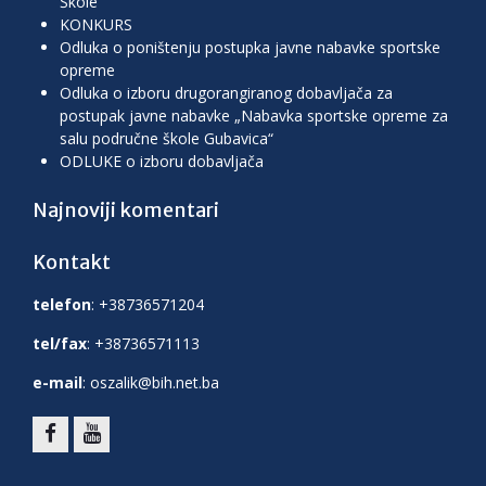
Škole
KONKURS
Odluka o poništenju postupka javne nabavke sportske
opreme
Odluka o izboru drugorangiranog dobavljača za
postupak javne nabavke „Nabavka sportske opreme za
salu područne škole Gubavica“
ODLUKE o izboru dobavljača
Najnoviji komentari
Kontakt
telefon
: +38736571204
tel/fax
: +38736571113
e-mail
: oszalik@bih.net.ba
facebook
youtube