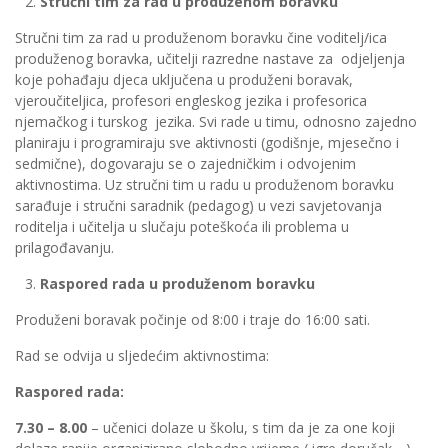
Stručni tim za rad u produženom boravku
Stručni tim za rad u produženom boravku čine voditelj/ica
produženog boravka, učitelji razredne nastave za odjeljenja
koje pohađaju djeca uključena u produženi boravak,
vjeroučiteljica, profesori engleskog jezika i profesorica
njemačkog i turskog jezika. Svi rade u timu, odnosno zajedno
planiraju i programiraju sve aktivnosti (godišnje, mjesečno i
sedmične), dogovaraju se o zajedničkim i odvojenim
aktivnostima. Uz stručni tim u radu u produženom boravku
sarađuje i stručni saradnik (pedagog) u vezi savjetovanja
roditelja i učitelja u slučaju poteškoća ili problema u
prilagođavanju.
Raspored rada u produženom boravku
Produženi boravak počinje od 8:00 i traje do 16:00 sati.
Rad se odvija u sljedećim aktivnostima:
Raspored rada:
7.30 – 8.00
– učenici dolaze u školu, s tim da je za one koji