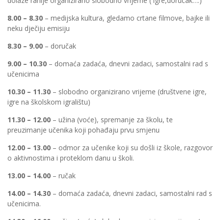
dolaze ranije organizirano slobodno vrijeme ( igre,doručak….)
8.00 – 8.30
– medijska kultura, gledamo crtane filmove, bajke ili
neku dječiju emisiju
8.30 – 9.00
– doručak
9.00 – 10.30
– domaća zadaća, dnevni zadaci, samostalni rad s
učenicima
10.30 – 11.30
– slobodno organizirano vrijeme (društvene igre,
igre na školskom igralištu)
11.30 – 12.00
– užina (voće), spremanje za školu, te
preuzimanje učenika koji pohađaju prvu smjenu
12.00 – 13.00
– odmor za učenike koji su došli iz škole, razgovor
o aktivnostima i proteklom danu u školi.
13.00 – 14.00
– ručak
14.00 – 14.30
– domaća zadaća, dnevni zadaci, samostalni rad s
učenicima.