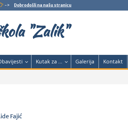
->
Dobrodošli na našu stranicu
kola "Zalik"
Obavijesti
Kutak za …
Galerija
Kontakt
ide Fajić