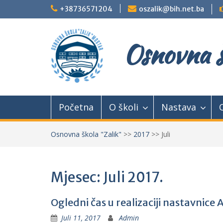
Skip
+38736571204
oszalik@bih.net.ba
to
content
Osnovna š
Početna
O školi
Nastava
Osnovna škola "Zalik"
>>
2017
>>
Juli
Mjesec: Juli 2017.
Ogledni čas u realizaciji nastavnice A
Juli 11, 2017
Admin