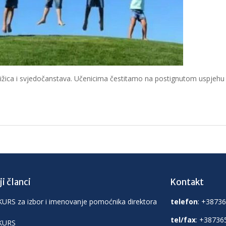
njižica i svjedočanstava. Učenicima čestitamo na postignutom uspjehu 
i članci
Kontakt
RS za izbor i imenovanje pomoćnika direktora
telefon
: +3873
tel/fax
: +38736
KURS