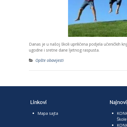
Danas je u našoj školi upriličena podjela učeničkih k
ugodne i sretne dane ljetnog raspusta.
Opšte obavijesti
Linkovi
Najnovij
Mapa sajta
KONKU
Škole
KON