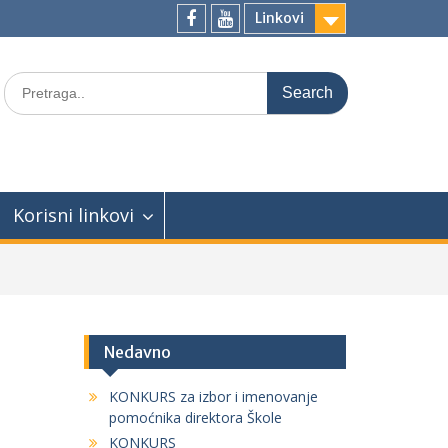
Linkovi
facebook
youtube
Search
for:
Korisni linkovi
Nedavno
KONKURS za izbor i imenovanje
pomoćnika direktora Škole
KONKURS