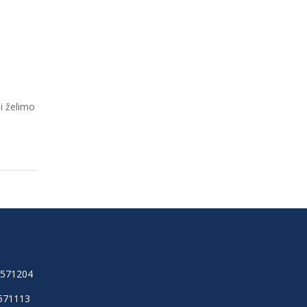
i želimo
6571204
571113