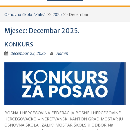
Osnovna škola "Zalik"
>>
2025
>>
Decembar
Mjesec: Decembar 2025.
KONKURS
Decembar 23, 2025
Admin
BOSNA I HERCEGOVINA FEDERACIJA BOSNE I HERCEGOVINE
HERCEGOVAČKO – NERETVANSKI KANTON GRAD MOSTAR JU
OSNOVNA ŠKOLA „ZALIK“ MOSTAR ŠKOLSKI ODBOR Na