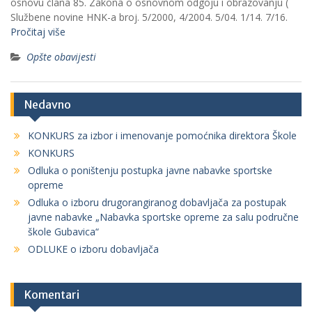
osnovu člana 85. Zakona o osnovnom odgoju i obrazovanju (
Službene novine HNK-a broj. 5/2000, 4/2004. 5/04. 1/14. 7/16.
Pročitaj više
Opšte obavijesti
Nedavno
KONKURS za izbor i imenovanje pomoćnika direktora Škole
KONKURS
Odluka o poništenju postupka javne nabavke sportske
opreme
Odluka o izboru drugorangiranog dobavljača za postupak
javne nabavke „Nabavka sportske opreme za salu područne
škole Gubavica“
ODLUKE o izboru dobavljača
Komentari