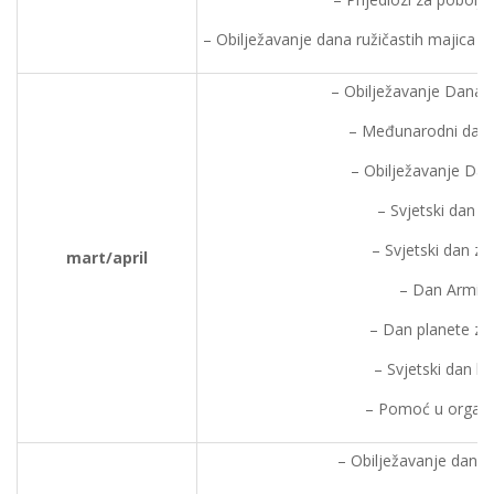
– Obilježavanje dana ružičastih majica (
– Obilježavanje Dana n
– Međunarodni dan 
– Obilježavanje Dan
– Svjetski dan v
– Svjetski dan zdr
mart/april
– Dan Armije 
– Dan planete zem
– Svjetski dan kn
– Pomoć u organiza
– Obilježavanje dana 