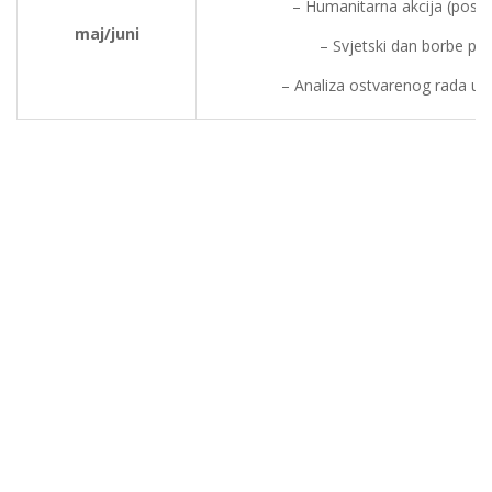
– Humanitarna akcija (posjet
maj/juni
– Svjetski dan borbe pro
– Analiza ostvarenog rada u š