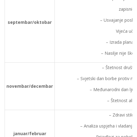
zapisniča
– Usvajanje poslov
septembar/oktobar
Vijeća uče
– Izrada plana a
– Nasilje nije ško
– Štetnost društv
– Svjetski dan borbe protiv na
novembar/decembar
– Međunarodni dan ljuds
– Štetnost alk
– Zdravi stilov
– Analiza uspjeha i vladanja
januar/februar
– Prijedlozi za poboljš