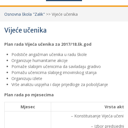
Osnovna škola "Zalik"
>>
Vijeće učenika
Vijeće učenika
Plan rada Vijeća učenika za 2017/18.šk.god
Podstiče angažman učenika u radu škole
Organizuje humanitarne akcije
Pomaže slabijim učenicima da savladaju gradivo
Pomažu učenicima slabijeg imovinskog stanja
Organizuju izlete
Vrše analizu uspjeha i daje prijedloge za poboljšanje
Plan rada po mjesecima
Mjesec
Vrsta aktiv
– Konstituisanje Vijeća učenika
– Izbor predsjednika