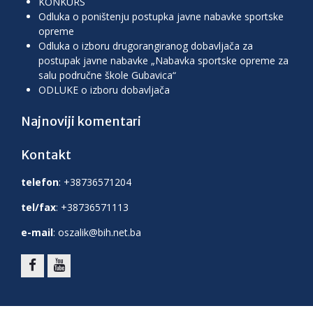
KONKURS
Odluka o poništenju postupka javne nabavke sportske
opreme
Odluka o izboru drugorangiranog dobavljača za
postupak javne nabavke „Nabavka sportske opreme za
salu područne škole Gubavica“
ODLUKE o izboru dobavljača
Najnoviji komentari
Kontakt
telefon
: +38736571204
tel/fax
: +38736571113
e-mail
: oszalik@bih.net.ba
facebook
youtube