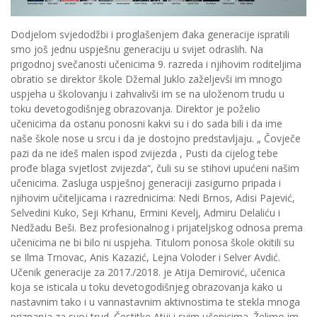
Dodjelom svjedodžbi i proglašenjem đaka generacije ispratili
smo još jednu uspješnu generaciju u svijet odraslih. Na
prigodnoj svečanosti učenicima 9. razreda i njihovim roditeljima
obratio se direktor škole Džemal Juklo zaželjevši im mnogo
uspjeha u školovanju i zahvalivši im se na uloženom trudu u
toku devetogodišnjeg obrazovanja. Direktor je poželio
učenicima da ostanu ponosni kakvi su i do sada bili i da ime
naše škole nose u srcu i da je dostojno predstavljaju. „ Čovječe
pazi da ne ideš malen ispod zvijezda , Pusti da cijelog tebe
prođe blaga svjetlost zvijezda“, čuli su se stihovi upućeni našim
učenicima. Zasluga uspješnoj generaciji zasigurno pripada i
njihovim učiteljicama i razrednicima: Nedi Brnos, Adisi Pajević,
Selvedini Kuko, Seji Krhanu, Ermini Kevelj, Admiru Delaliću i
Nedžadu Beši. Bez profesionalnog i prijateljskog odnosa prema
učenicima ne bi bilo ni uspjeha. Titulom ponosa škole okitili su
se Ilma Trnovac, Anis Kazazić, Lejna Voloder i Selver Avdić.
Učenik generacije za 2017./2018. je Atija Demirović, učenica
koja se isticala u toku devetogodišnjeg obrazovanja kako u
nastavnim tako i u vannastavnim aktivnostima te stekla mnoga
priznanja za svoj trud. Čestitke Atiji i svim učenicima. Želimo im