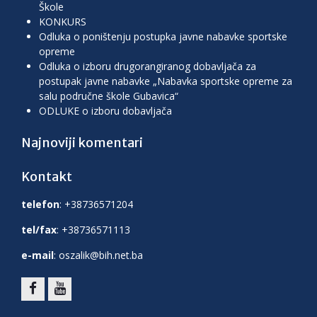
Škole
KONKURS
Odluka o poništenju postupka javne nabavke sportske
opreme
Odluka o izboru drugorangiranog dobavljača za
postupak javne nabavke „Nabavka sportske opreme za
salu područne škole Gubavica“
ODLUKE o izboru dobavljača
Najnoviji komentari
Kontakt
telefon
: +38736571204
tel/fax
: +38736571113
e-mail
: oszalik@bih.net.ba
facebook
youtube