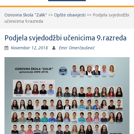
Osnovna škola "Zalik"
>>
Opšte obavijesti
>>
Podjela svjedodžbi
učenicima 9.razreda
Podjela svjedodžbi učenicima 9.razreda
Novembar 12, 2018
Emir Omerčaušević