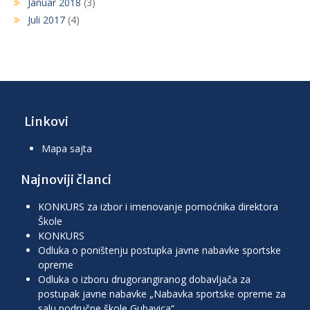
Januar 2018
(3)
Juli 2017
(4)
Linkovi
Mapa sajta
Najnoviji članci
KONKURS za izbor i imenovanje pomoćnika direktora
Škole
KONKURS
Odluka o poništenju postupka javne nabavke sportske
opreme
Odluka o izboru drugorangiranog dobavljača za
postupak javne nabavke „Nabavka sportske opreme za
salu područne škole Gubavica“