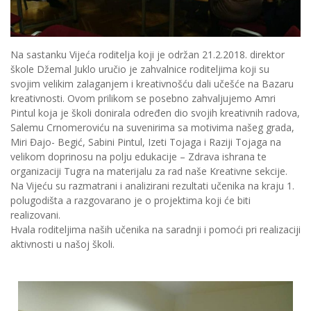
Na sastanku Vijeća roditelja koji je održan 21.2.2018. direktor
škole Džemal Juklo uručio je zahvalnice roditeljima koji su
svojim velikim zalaganjem i kreativnošću dali učešće na Bazaru
kreativnosti. Ovom prilikom se posebno zahvaljujemo Amri
Pintul koja je školi donirala određen dio svojih kreativnih radova,
Salemu Crnomeroviću na suvenirima sa motivima našeg grada,
Miri Đajo- Begić, Sabini Pintul, Izeti Tojaga i Raziji Tojaga na
velikom doprinosu na polju edukacije – Zdrava ishrana te
organizaciji Tugra na materijalu za rad naše Kreativne sekcije.
Na Vijeću su razmatrani i analizirani rezultati učenika na kraju 1.
polugodišta a razgovarano je o projektima koji će biti
realizovani.
Hvala roditeljima naših učenika na saradnji i pomoći pri realizaciji
aktivnosti u našoj školi.