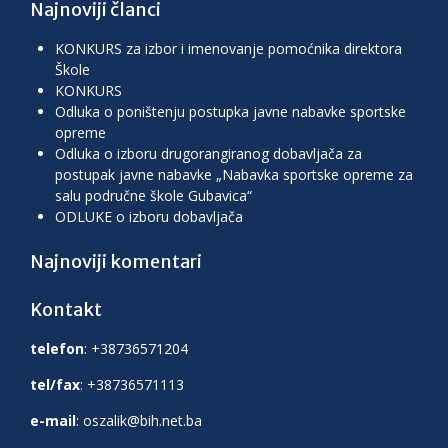
Najnoviji članci
KONKURS za izbor i imenovanje pomoćnika direktora
Škole
KONKURS
Odluka o poništenju postupka javne nabavke sportske
opreme
Odluka o izboru drugorangiranog dobavljača za
postupak javne nabavke „Nabavka sportske opreme za
salu područne škole Gubavica“
ODLUKE o izboru dobavljača
Najnoviji komentari
Kontakt
telefon
: +38736571204
tel/fax
: +38736571113
e-mail
: oszalik@bih.net.ba