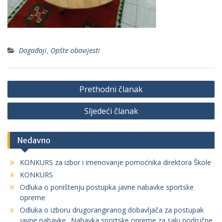
Događaji
,
Opšte obavijesti
Navigacija
Prethodni članak
članaka
Sljedeći članak
Nedavno
KONKURS za izbor i imenovanje pomoćnika direktora Škole
KONKURS
Odluka o poništenju postupka javne nabavke sportske
opreme
Odluka o izboru drugorangiranog dobavljača za postupak
javne nabavke „Nabavka sportske opreme za salu područne