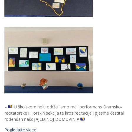
–
U školskom holu održali smo mali performans Dramsko-
recitatorske i Horskih sekcija te kroz recitacije i pjesme čestitali
rođendan našoj
♥️
JEDINOJ DOMOVINI
♥️
Pogledajte video!