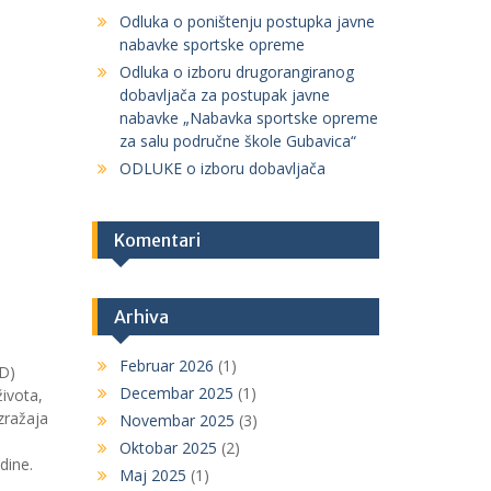
Odluka o poništenju postupka javne
nabavke sportske opreme
Odluka o izboru drugorangiranog
dobavljača za postupak javne
nabavke „Nabavka sportske opreme
za salu područne škole Gubavica“
ODLUKE o izboru dobavljača
Komentari
Arhiva
Februar 2026
(1)
FD)
Decembar 2025
(1)
ivota,
zražaja
Novembar 2025
(3)
Oktobar 2025
(2)
dine.
Maj 2025
(1)