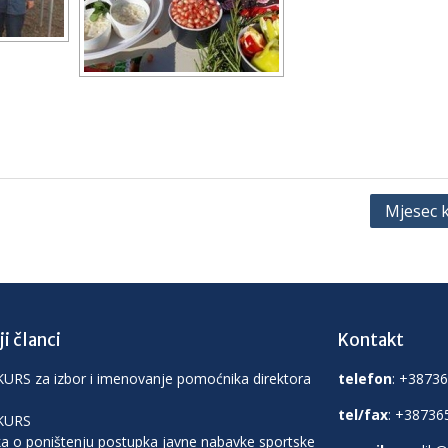
Mjesec k
i članci
Kontakt
RS za izbor i imenovanje pomoćnika direktora
telefon
: +3873
tel/fax
: +38736
KURS
a o poništenju postupka javne nabavke sportske