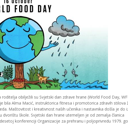
ća roditelja obilježili su Svjetski dan zdrave hrane (World Food Day, W
ila Alma Macić, instruktorica fitnesa i promotorica zdravih stilova ž
eda. Maštovitost i kreativnost naših učenika i nastavnika došla je do i
u dvorištu škole. Svjetski dan hrane utemeljen je od zemalja članica
desetoj konferenciji Organizacije za prehranu i poljoprivredu 1979. go