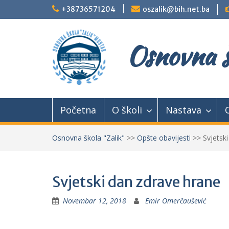
Skip
+38736571204
oszalik@bih.net.ba
to
content
Osnovna š
Početna
O školi
Nastava
Osnovna škola "Zalik"
>>
Opšte obavijesti
>>
Svjetsk
Svjetski dan zdrave hrane
Novembar 12, 2018
Emir Omerčaušević