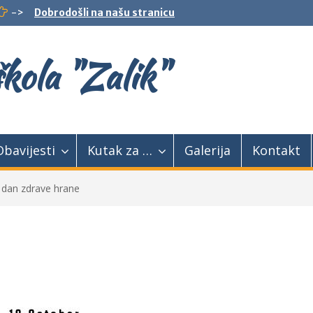
->
Dobrodošli na našu stranicu
kola "Zalik"
Obavijesti
Kutak za …
Galerija
Kontakt
i dan zdrave hrane