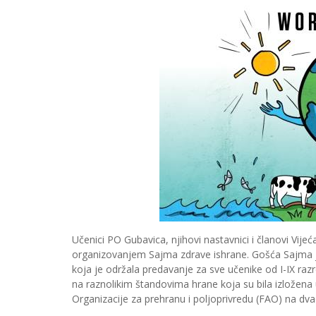
Učenici PO Gubavica, njihovi nastavnici i članovi Vije
organizovanjem Sajma zdrave ishrane. Gošća Sajma je b
koja je održala predavanje za sve učenike od I-IX razr
na raznolikim štandovima hrane koja su bila izložena 
Organizacije za prehranu i poljoprivredu (FAO) na dva