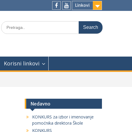
Linkovi
facebook
youtube
Search
for:
Korisni linkovi
Nedavno
KONKURS za izbor i imenovanje
pomoćnika direktora Škole
KONKURS